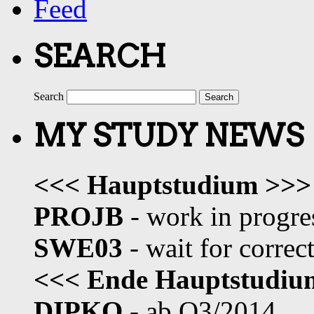
SEARCH
Search
MY STUDY NEWS
<<< Hauptstudium >>>
PROJB
- work in progre
SWE03
- wait for correc
<<< Ende Hauptstudi
DIPKO
- ab Q3/2014